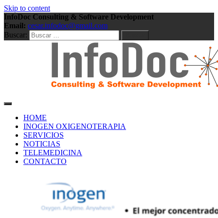
Skip to content
InfoDoc Consulting & Software Development
Email:
cesar.infodoc@gmail.com
Buscar:
Consulting & Software Development
InfoDoc Consulting &
HOME
INOGEN OXIGENOTERAPIA
SERVICIOS
Software Development
NOTICIAS
TELEMEDICINA
CONTACTO